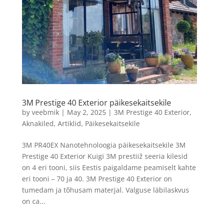
3M Prestige 40 Exterior päikesekaitsekile
by
veebmik
|
May 2, 2025
|
3M Prestige 40 Exterior
,
Aknakiled
,
Artiklid
,
Päikesekaitsekile
3M PR40EX Nanotehnoloogia päikesekaitsekile 3M
Prestige 40 Exterior Kuigi 3M prestiiž seeria kilesid
on 4 eri tooni, siis Eestis paigaldame peamiselt kahte
eri tooni – 70 ja 40. 3M Prestige 40 Exterior on
tumedam ja tõhusam materjal. Valguse läbilaskvus
on ca...