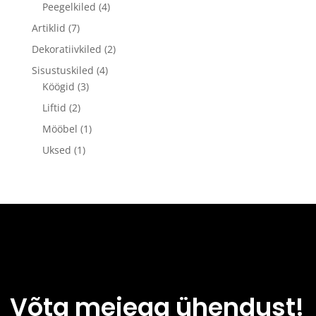
Peegelkiled
(4)
Artiklid
(7)
Dekoratiivkiled
(2)
Sisustuskiled
(4)
Köögid
(3)
Liftid
(2)
Mööbel
(1)
Uksed
(1)
Võta meiega ühendust!