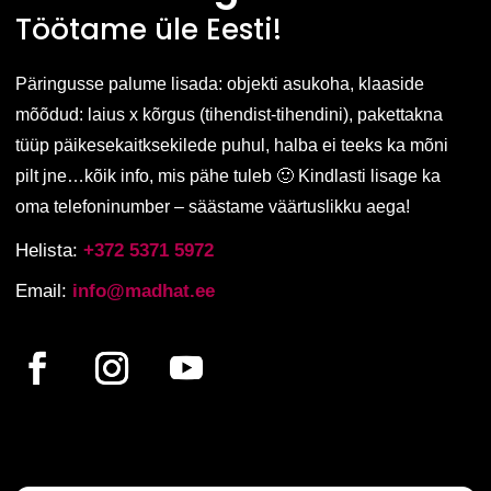
Töötame üle Eesti!
Päringusse palume lisada: objekti asukoha, klaaside
mõõdud: laius x kõrgus (tihendist-tihendini), pakettakna
tüüp päikesekaitksekilede puhul, halba ei teeks ka mõni
pilt jne…kõik info, mis pähe tuleb 🙂 Kindlasti lisage ka
oma telefoninumber – säästame väärtuslikku aega!
Helista:
+372 5371 5972
Email:
info@madhat.ee