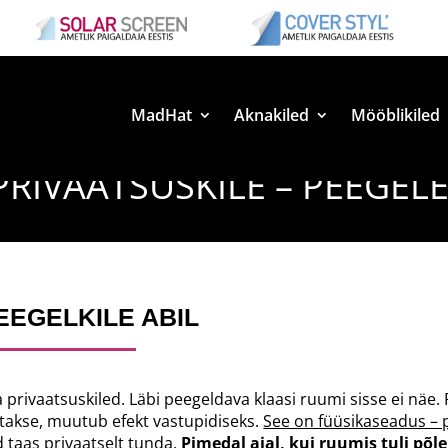
MadHat
Aknakiled
Mööblikiled
PRIVAATSUSKILE – PEEGEL
EEGELKILE ABIL
privaatsuskiled. Läbi peegeldava klaasi ruumi sisse ei näe. P
takse, muutub efekt vastupidiseks.
See on füüsikaseadus – 
 taas privaatselt tunda.
Pimedal ajal, kui ruumis tuli põl