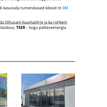
saab kasutada tumendavaid kilesid nt
3M
eda tõhusam kuumatõrje ja ka rohkem
bilaskvus,
TSER
– kogu päikeseenergia