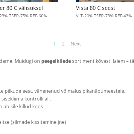
ver 80 C välisuksel
Vista 80 C seest
-23% TSER-75% REF-60%
VLT-20% TSER-73% REF-43%
1
2
Next
ldame. Muidugi on
peegelkilede
sortiment kõvasti laiem – tä
aste pilkude eest, vähenenud võimalus pikanäpumeestele.
sekliima kontrolli all.
iab kile killud koos.
itse (silmade kissitamine jne)