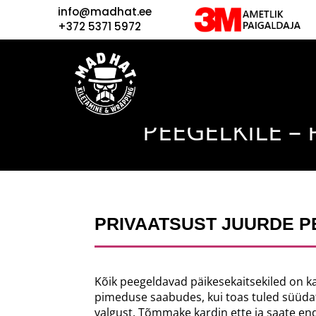
info@madhat.ee
+372 5371 5972
PEEGELKILE – 
PRIVAATSUST JUURDE P
Kõik peegeldavad päikesekaitsekiled on ka 
pimeduse saabudes, kui toas tuled süüda
valgust.
Tõmmake kardin ette ja saate end