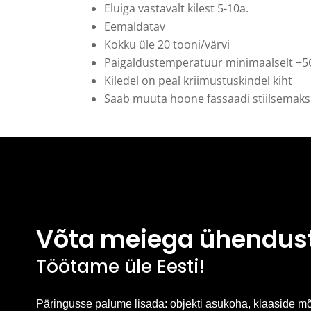
Eluiga vastavalt kilest 5-10a.
Eemaldatav
Kokku üle 20 tooni/värvi
Paigaldustemperatuur minimaalselt +5
Kiledel on peal kriimustuskindel kiht
Saab muuta hoone fassaadi stiilsemaks
Võta meiega ühendus
Töötame üle Eesti!
Päringusse palume lisada: objekti asukoha, klaaside m