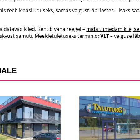
 mis teeb klaasi uduseks, samas valgust läbi lastes. Lisaks 
igaldatavad kiled. Kehtib vana reegel –
mida tumedam kile, s
skvust samuti. Meeldetuletuseks terminid:
VLT
– valguse lä
NALE