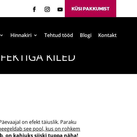
KÜSI PAKKUMIST
Hinnakiri
Tehtud tööd
Blogi
Kontakt
EFEKTIGA KILED
äevaajal on efekt täiuslik. Paraku
peegeldab see pool, kus on rohkem
eb, on kahjuks siiski tuppa näha!