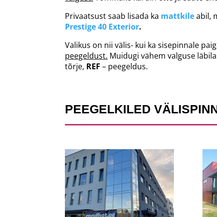
Privaatsust saab lisada ka
mattkile
abil,
Prestige 40 Exterior
.
Valikus on nii välis- kui ka sisepinnale pa
peegeldust.
Muidugi vähem valguse läbila
tõrje,
REF
– peegeldus.
PEEGELKILED VÄLISPIN