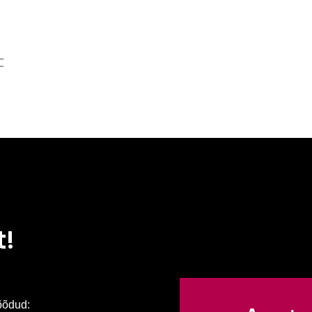
C
t!
õõdud: