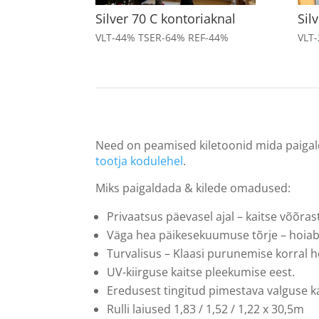
Silver 70 C kontoriaknal
Sil
VLT-44% TSER-64% REF-44%
VLT
Need on peamised kiletoonid mida paiga
tootja kodulehel
.
Miks paigaldada & kilede omadused:
Privaatsus päevasel ajal – kaitse võõr
Väga hea päikesekuumuse tõrje – hoiab si
Turvalisus – Klaasi purunemise korral ho
UV-kiirguse kaitse pleekumise eest.
Eredusest tingitud pimestava valguse ka
Rulli laiused 1,83 / 1,52 / 1,22 x 30,5m