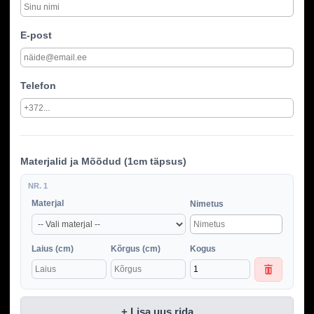
E-post
Telefon
Materjalid ja Mõõdud (1cm täpsus)
NR. 1
Materjal
Nimetus
Laius (cm)
Kõrgus (cm)
Kogus
+ Lisa uus rida