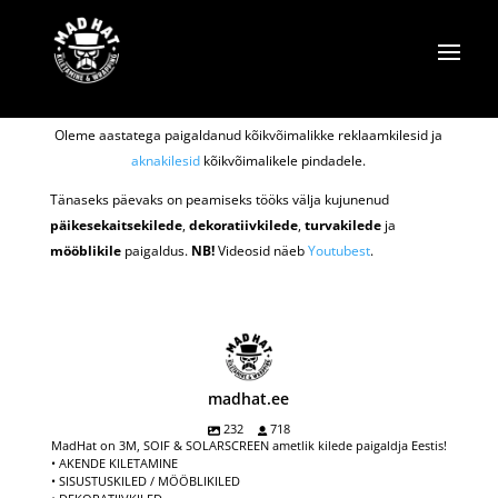
Oleme aastatega paigaldanud kõikvõimalikke reklaamkilesid ja
aknakilesid
kõikvõimalikele pindadele.
Tänaseks päevaks on peamiseks tööks välja kujunenud
päikesekaitsekilede
,
dekoratiivkilede
,
turvakilede
ja
mööblikile
paigaldus.
NB!
Videosid näeb
Youtubest
.
madhat.ee
232
718
MadHat on 3M, SOIF & SOLARSCREEN ametlik kilede paigaldja Eestis!
• AKENDE KILETAMINE
• SISUSTUSKILED / MÖÖBLIKILED