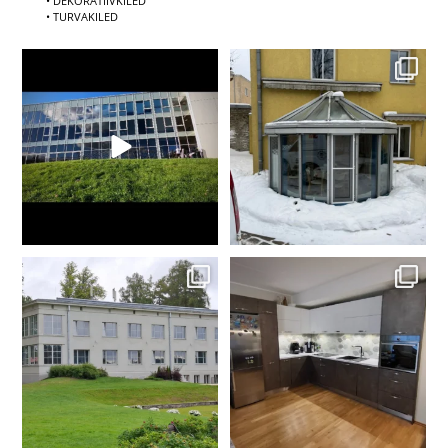
• DEKORATIIVKILED
• TURVAKILED
Kas Sinu kontor on suvel palav kui
​❄️ Talvel soojem, suvel jahedam –
saun? 🥵 Nägime
...
ühe
...
6
0
5
0
🏰 Mugavam puhkus Taagepera
Köögi värskendus ilma
lossi pargimajas!
lammutamata!
...
Kas su
...
2
0
11
0