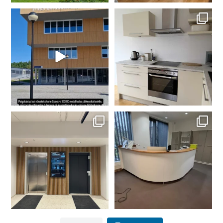
Paigaldasime akendele
KÖÖGI METAMORFOOS:
metallivaba Solarscreen
...
Portselanvalge ja Carrara
...
3
0
5
0
LIFTID UUELE TASEMELE: Aguri
VÄSINUD PUIDUST
Maja projekt 🏗️🎩
...
SÄRAVVALGEKS: Vastuvõtuleti
uus
...
9
1
3
0