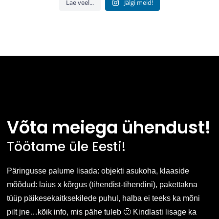
Lae veel...
Jälgi meid!
Võta meiega ühendust!
Töötame üle Eesti!
Päringusse palume lisada: objekti asukoha, klaaside
mõõdud: laius x kõrgus (tihendist-tihendini), pakettakna
tüüp päikesekaitksekilede puhul, halba ei teeks ka mõni
pilt jne…kõik info, mis pähe tuleb 🙂 Kindlasti lisage ka