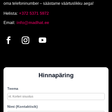
oma telefoninumber – säästame väärtuslikku aega!
Helista:
+372 5371 5972
Email:
info@madhat.ee
Hinnapäring
Teema
Nimi (Kontaktisik)