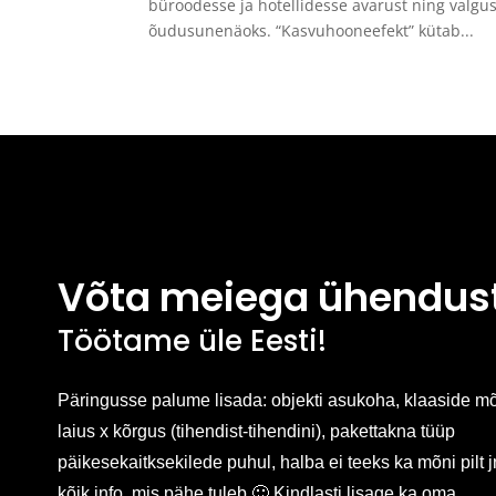
büroodesse ja hotellidesse avarust ning valgus
õudusunenäoks. “Kasvuhooneefekt” kütab...
Võta meiega ühendus
Töötame üle Eesti!
Päringusse palume lisada: objekti asukoha, klaaside m
laius x kõrgus (tihendist-tihendini), pakettakna tüüp
päikesekaitksekilede puhul, halba ei teeks ka mõni pilt
kõik info, mis pähe tuleb 🙂 Kindlasti lisage ka oma