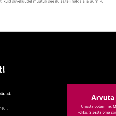
t, kuid suvekuudel muutub see ilu sageli haldaja ja üürniku
t!
õõdud:
Arvuta
Unusta ootamine. Me
 jne…
kokku. Sisesta oma so