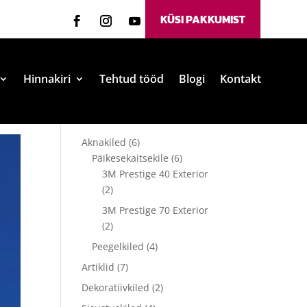
KÜSI PAKKUMIST
Hinnakiri
Tehtud tööd
Blogi
Kontakt
Aknakiled
(6)
Päikesekaitsekile
(6)
3M Prestige 40 Exterior
(2)
3M Prestige 70 Exterior
(2)
Peegelkiled
(4)
Artiklid
(7)
Dekoratiivkiled
(2)