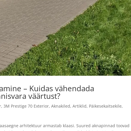
amine – Kuidas vähendada
nnisvara väärtust?
r
,
3M Prestige 70 Exterior
,
Aknakiled
,
Artiklid
,
Päikesekaitsekile
,
 Kaasaegne arhitektuur armastab klaasi. Suured aknapinnad toovad