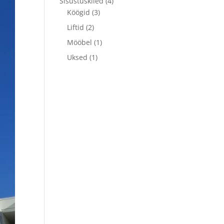
Sisustuskiled
(4)
Köögid
(3)
Liftid
(2)
Mööbel
(1)
Uksed
(1)