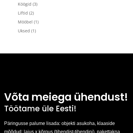
Köögid
(3)
Liftid
(2)
Mööbel
(1)
Uksed
(1)
Võta meiega ühendust!
Töötame üle Eesti!
Päringusse palume lisada: objekti asukoha, klaaside
mõõdud: laius x kõrgus (tihendist-tihendini), pakettakna