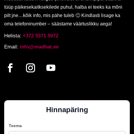
tüüp päikesekaitksekilede puhul, halba ei teeks ka mõni
pilt jne…kõik info, mis pähe tuleb 🙂 Kindlasti lisage ka
oma telefoninumber – säästame väärtuslikku aega!
Helista:
+372 5371 5972
Email:
info@madhat.ee
Hinnapäring
Teema