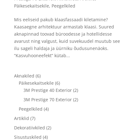
Päikesekaitsekile
,
Peegelkiled
Mis eeliseid pakub klaasfassaadi kiletamine?
Kaasaegne arhitektuur armastab klaasi. Suured
aknapinnad toovad büroodesse ja hotellidesse
avarust ning valgust, kuid suvekuudel muutub see
ilu sageli haldaja ja üürniku õudusunenäoks.
“Kasvuhooneefekt” kütab...
Aknakiled
(6)
Päikesekaitsekile
(6)
3M Prestige 40 Exterior
(2)
3M Prestige 70 Exterior
(2)
Peegelkiled
(4)
Artiklid
(7)
Dekoratiivkiled
(2)
Sisustuskiled
(4)