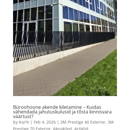
Büroohoone akende kiletamine – Kuidas
vähendada jahutuskulusid ja tõsta kinnisvara
väärtust?
by
KarlV
|
Feb 4, 2026
|
3M Prestige 40 Exterior
,
3M
Prestige 70 Exterior
,
Aknakiled
,
Artiklid
,